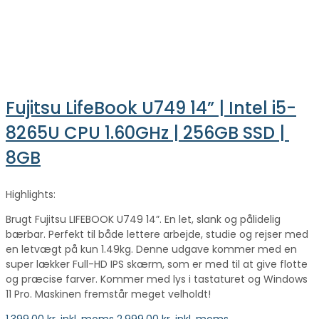
Fujitsu LifeBook U749 14” | Intel i5-
8265U CPU 1.60GHz | 256GB SSD | 
8GB
Highlights:
Brugt Fujitsu LIFEBOOK U749 14”. En let, slank og pålidelig
bærbar. Perfekt til både lettere arbejde, studie og rejser med
en letvægt på kun 1.49kg. Denne udgave kommer med en
super lækker Full-HD IPS skærm, som er med til at give flotte
og præcise farver. Kommer med lys i tastaturet og Windows
11 Pro. Maskinen fremstår meget velholdt!
1,399.00
kr. inkl. moms
2,999.00
kr. inkl. moms