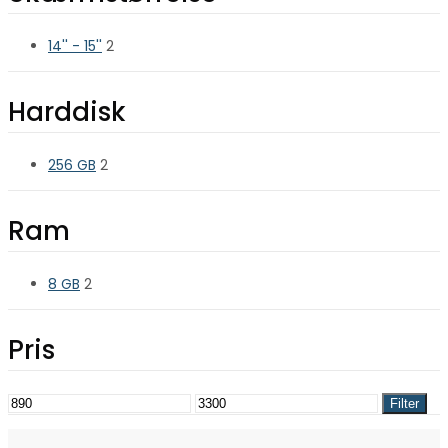
14'' - 15''
2
Harddisk
256 GB
2
Ram
8 GB
2
Pris
Mindste
Højeste
Filter
pris
pris