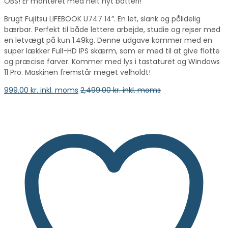
OBS! Er monteret med helt nyt batteri!
Brugt Fujitsu LIFEBOOK U747 14”. En let, slank og pålidelig
bærbar. Perfekt til både lettere arbejde, studie og rejser med
en letvægt på kun 1.49kg. Denne udgave kommer med en
super lækker Full-HD IPS skærm, som er med til at give flotte
og præcise farver. Kommer med lys i tastaturet og Windows
11 Pro. Maskinen fremstår meget velholdt!
999.00
kr. inkl. moms
2,499.00
kr. inkl. moms
vælge en mulighed