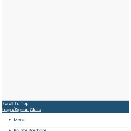
Scroll To Top
Login/Signup
Close
Menu
Brugte Bærbare