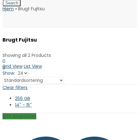
Search
Hjem
»
Brugt Fujitsu
Brugt Fujitsu
Showing all 2 Products
0
Grid View
List View
0
Show:
0.00
kr. inkl. moms
Kurv
Clear filters
256 GB
14'' - 15''
60
% Besparelse