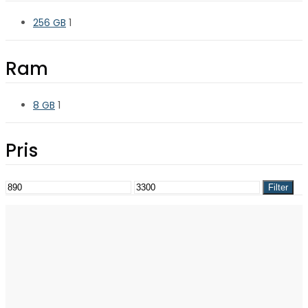
256 GB
1
Ram
8 GB
1
Pris
Mindste
Højeste
Filter
pris
pris