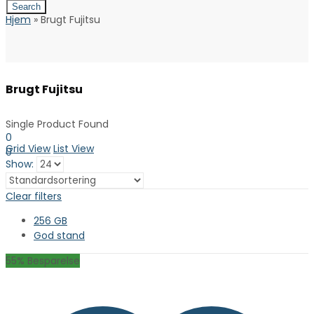
Search
Hjem
»
Brugt Fujitsu
Brugt Fujitsu
Single Product Found
0
Grid View
List View
0
Show:
0.00
kr. inkl. moms
Kurv
Clear filters
256 GB
God stand
55
% Besparelse