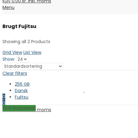
0.00
kr. inkl. moms
Kurv
Menu
Brugt Fujitsu
Showing all 2 Products
Grid View
List View
Show:
Clear filters
256 GB
Dansk
0
Fujitsu
0
60
% Besparelse
0.00
kr. inkl. moms
Kurv