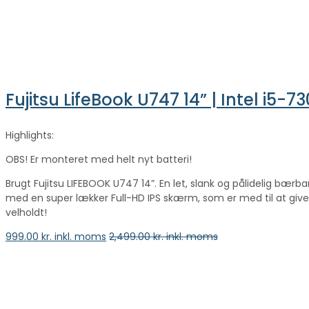
Fujitsu LifeBook U747 14” | Intel i5
Highlights:
OBS! Er monteret med helt nyt batteri!
Brugt Fujitsu LIFEBOOK U747 14”. En let, slank og pålidelig bær
med en super lækker Full-HD IPS skærm, som er med til at give
velholdt!
999.00
kr. inkl. moms
2,499.00
kr. inkl. moms
vælge en mulighed