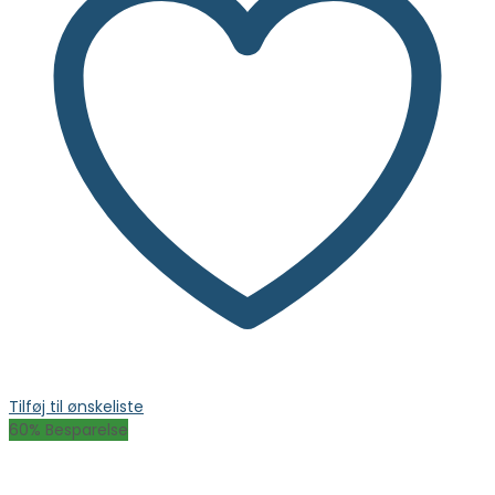
Tilføj til ønskeliste
60
% Besparelse