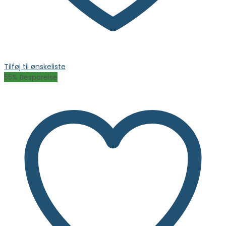
Tilføj til ønskeliste
55
% Besparelse