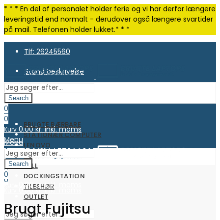
* * * En del af personalet holder ferie og vi har derfor længere
leveringstid end normalt - derudover også længere svartider
på mail. Telefonen holder lukket.* * *
Tlf: 26245560
Stand beskrivelse
Search
0
0
BRUGTE BÆRBARE
0.00
kr. inkl. moms
Kurv
STATIONÆR COMPUTER
Menu
Menu
LENOVO
HP
Search
DELL
0
0
DOCKINGSTATION
0
0.00
kr. inkl. moms
Kurv
TILBEHØR
0.00
kr. inkl. moms
Kurv
OUTLET
Brugt Fujitsu