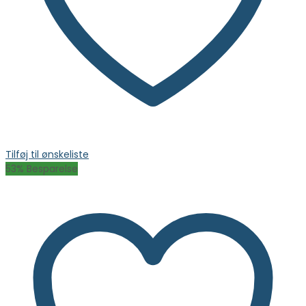
Tilføj til ønskeliste
53
% Besparelse