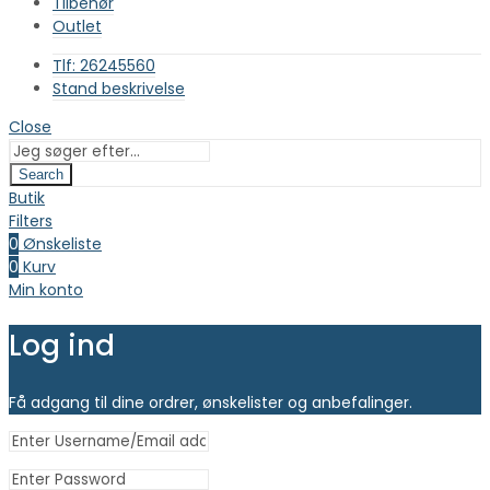
Tilbehør
Outlet
Tlf: 26245560
Stand beskrivelse
Close
Search
Butik
Filters
0
Ønskeliste
0
Kurv
Min konto
Log ind
Få adgang til dine ordrer, ønskelister og anbefalinger.