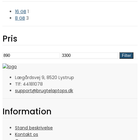
16 GB
1
8 GB
3
Pris
Mindste
Højeste
Filter
pris
pris
Lægårdsvej 9, 8520 Lystrup
Tlf: 44181078
support@brugtelaptops.dk
Information
Stand beskrivelse
Kontakt os