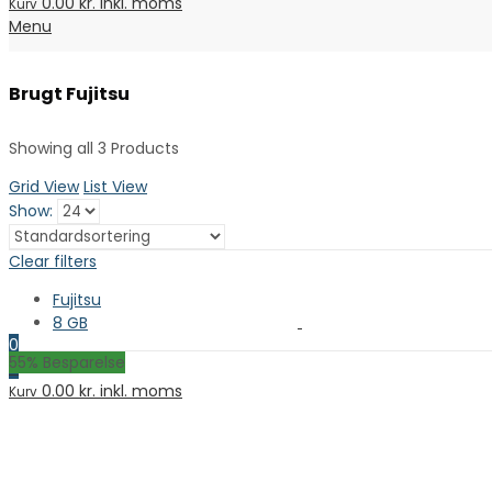
0.00
kr. inkl. moms
Kurv
Menu
Brugt Fujitsu
Showing all 3 Products
Grid View
List View
Show:
Clear filters
Fujitsu
8 GB
0
55
% Besparelse
0
0.00
kr. inkl. moms
Kurv