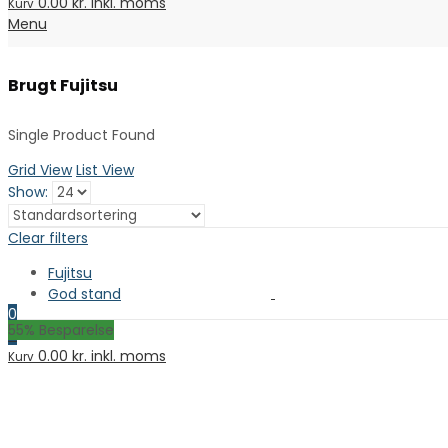
0.00
kr. inkl. moms
Kurv
Menu
Brugt Fujitsu
Single Product Found
Grid View
List View
Show:
Clear filters
Fujitsu
God stand
0
55
% Besparelse
0
0.00
kr. inkl. moms
Kurv