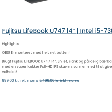
Fujitsu LifeBook U747 14” | Intel i5
Highlights:
OBS! Er monteret med helt nyt batteri!
Brugt Fujitsu LIFEBOOK U747 14”. En let, slank og pålidelig bær
med en super lækker Full-HD IPS skærm, som er med til at give
velholdt!
999.00
kr. inkl. moms
2,499.00
kr. inkl. moms
vælge en mulighed