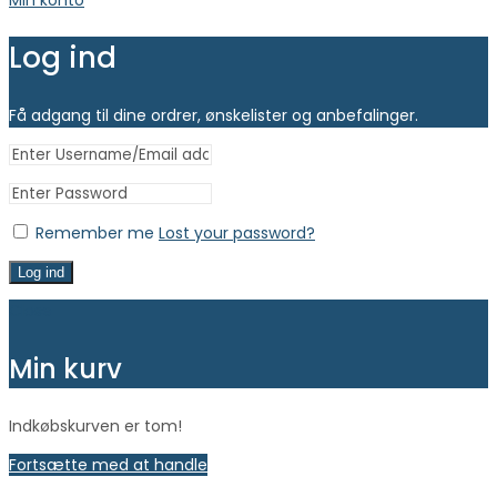
Min konto
Log ind
Få adgang til dine ordrer, ønskelister og anbefalinger.
Remember me
Lost your password?
Log ind
Close
Min kurv
Indkøbskurven er tom!
Fortsætte med at handle