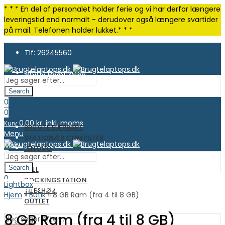
* * * En del af personalet holder ferie og vi har derfor længere
leveringstid end normalt - derudover også længere svartider
på mail. Telefonen holder lukket.* * *
Tlf: 26245560
Stand beskrivelse
Search
0
0
0.00
kr. inkl. moms
Kurv
BRUGTE BÆRBARE
Menu
STATIONÆR COMPUTER
Menu
LENOVO
0
HP
0
Search
DELL
0.00
kr. inkl. moms
Kurv
0
DOCKINGSTATION
Lightbox
0.00
kr. inkl. moms
Kurv
TILBEHØR
Hjem
»
Butik
»
8 GB Ram (fra 4 til 8 GB)
OUTLET
8 GB Ram (fra 4 til 8 GB)