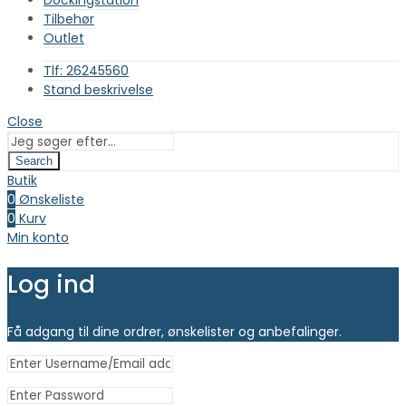
Dockingstation
Tilbehør
Outlet
Tlf: 26245560
Stand beskrivelse
Close
Search
Butik
0
Ønskeliste
0
Kurv
Min konto
Log ind
Få adgang til dine ordrer, ønskelister og anbefalinger.