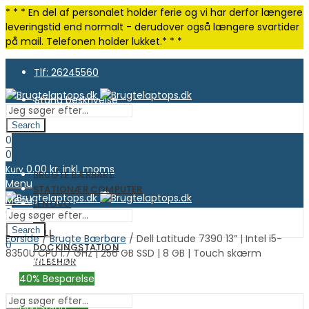
* * * En del af personalet holder ferie og vi har derfor længere
leveringstid end normalt - derudover også længere svartider
på mail. Telefonen holder lukket.* * *
Tlf: 26245560
Stand beskrivelse
Search
0
0
0.00
kr. inkl. moms
Kurv
BRUGTE BÆRBARE
Menu
STATIONÆR COMPUTER
Menu
LENOVO
0
HP
0
Search
DELL
Forside
/
Brugte Bærbare
/ Dell Latitude 7390 13” | Intel i5-
0.00
kr. inkl. moms
Kurv
0
DOCKINGSTATION
8350U CPU 1.7 GHz | 256 GB SSD | 8 GB | Touch skærm
0.00
kr. inkl. moms
Kurv
TILBEHØR
OUTLET
40
% Besparelse
God stand