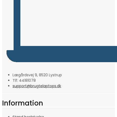
Lægårdsvej 9, 8520 Lystrup
Tlf: 44181078
support@brugtelaptops.dk
Information
Stand beskrivelse