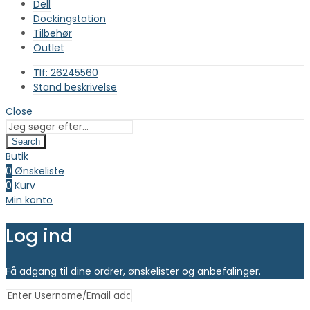
Dell
Dockingstation
Tilbehør
Outlet
Tlf: 26245560
Stand beskrivelse
Close
Search
Butik
0
Ønskeliste
0
Kurv
Min konto
Log ind
Få adgang til dine ordrer, ønskelister og anbefalinger.