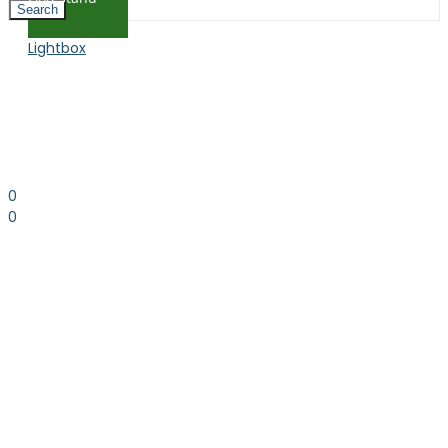
Search
Lightbox
0
0
0.00
kr. inkl. moms
Kurv