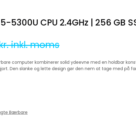
el i5-5300U CPU 2.4GHz | 256 GB S
kr. inkl. moms
are computer kombinerer solid ydeevne med en holdbar konstruk
e gjort. Den slanke og lette design gør den nem at tage med på fa
ugte Bærbare