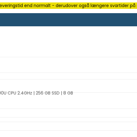
e leveringstid end normalt - derudover også længere svartider på m
5300U CPU 2.4GHz | 256 GB SSD | 8 GB