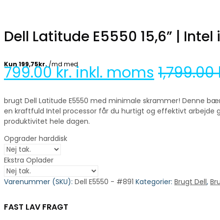
Dell Latitude E5550 15,6” | Int
799.00
kr. inkl. moms
1,799.00
brugt Dell Latitude E5550 med minimale skrammer! Denne bærb
en kraftfuld Intel processor får du hurtigt og effektivt arbejd
produktivitet hele dagen.
Opgrader harddisk
Ekstra Oplader
Varenummer (SKU):
Dell E5550 - #891
Kategorier:
Brugt Dell
,
Br
FAST LAV FRAGT