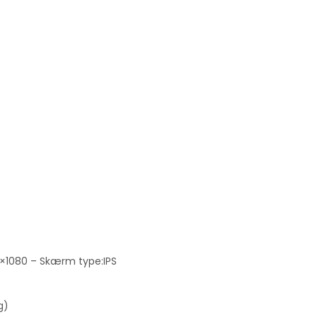
0×1080 – Skærm type:IPS
g)