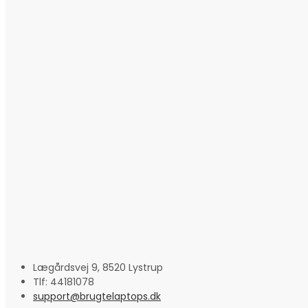
Lægårdsvej 9, 8520 Lystrup
Tlf: 44181078
support@brugtelaptops.dk