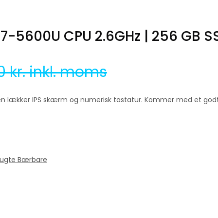
l i7-5600U CPU 2.6GHz | 256 GB S
00
kr. inkl. moms
 en lækker IPS skærm og numerisk tastatur. Kommer med et godt b
rugte Bærbare