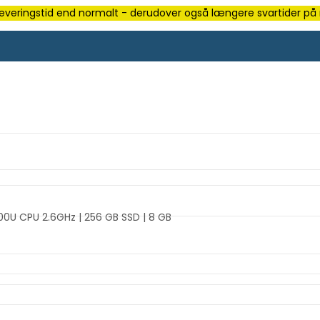
e leveringstid end normalt - derudover også længere svartider på m
5600U CPU 2.6GHz | 256 GB SSD | 8 GB