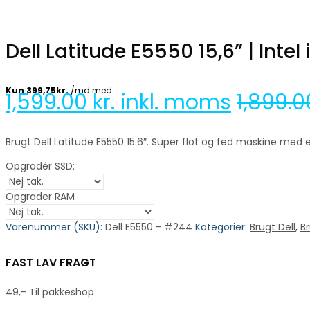
Dell Latitude E5550 15,6” | Inte
1,599.00
kr. inkl. moms
1,899.
Brugt Dell Latitude E5550 15.6″. Super flot og fed maskine med
Opgradér SSD:
Opgrader RAM
Varenummer (SKU):
Dell E5550 - #244
Kategorier:
Brugt Dell
,
B
FAST LAV FRAGT
49,- Til pakkeshop.