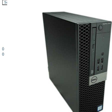
Search
0
0
0.00
kr. inkl. moms
Kurv