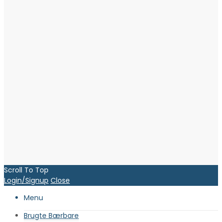
Scroll To Top
Login/Signup
Close
Menu
Brugte Bærbare