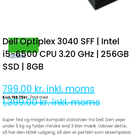
Dell Optiplex 3040 SFF | Intel
Super stand
i5-6500 CPU 3.20 GHz | 256GB
Lightbox
SSD | 8GB
799.00
kr. inkl. moms
1,399.00
kr. inkl. moms
Super fed og meget kompakt stationær fra Dell. Den vejer
under 5 kg og fylder mindre end 3 liter mælk. Udover dette,
så har den HDMI-udgang, så den er perfekt som eksempelvis