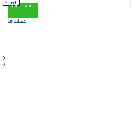
Search
Super stand
Lightbox
0
0
0.00
kr. inkl. moms
Kurv