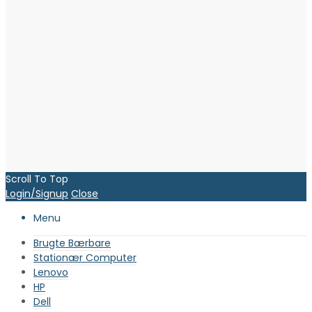
Scroll To Top
Login/Signup
Close
Menu
Brugte Bærbare
Stationær Computer
Lenovo
HP
Dell