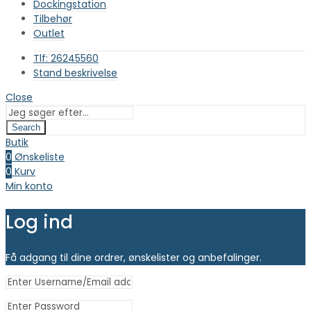
Dockingstation
Tilbehør
Outlet
Tlf: 26245560
Stand beskrivelse
Close
Search
Butik
0
Ønskeliste
0
Kurv
Min konto
Log ind
Få adgang til dine ordrer, ønskelister og anbefalinger.