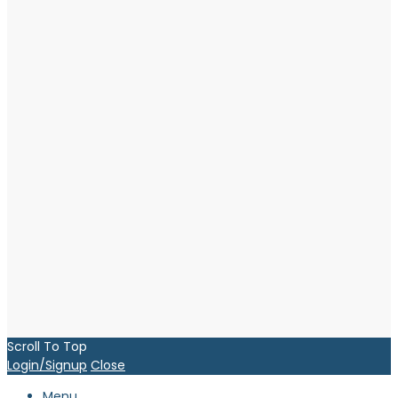
Scroll To Top
Login/Signup
Close
Menu