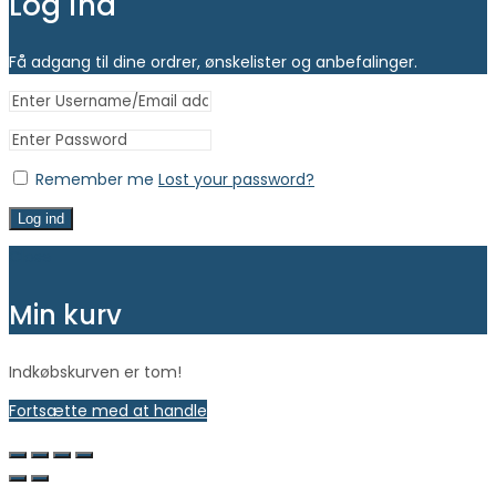
Log ind
Få adgang til dine ordrer, ønskelister og anbefalinger.
Remember me
Lost your password?
Log ind
Close
Min kurv
Indkøbskurven er tom!
Fortsætte med at handle