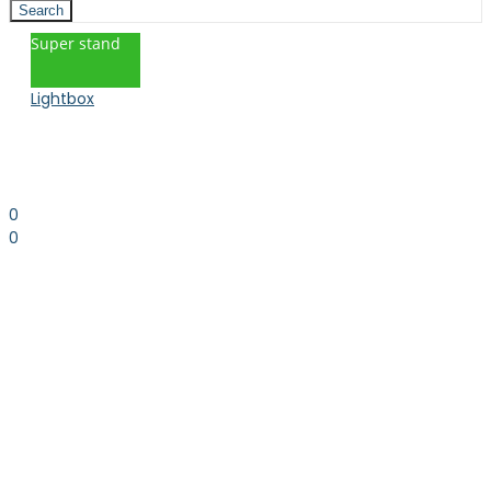
Search
Super stand
Lightbox
0
0
0.00
kr. inkl. moms
Kurv