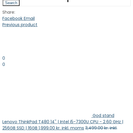
Search
Share:
Facebook
Email
Previous product
0
0
0.00
kr. inkl. moms
Kurv
God stand
Lenovo ThinkPad T480 14'' | Intel i5-7300U CPU - 2.60 GHz |
256GB SSD | 16GB
1,999.00
kr. inkl. moms
3,499.00
kr. inkl.