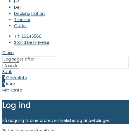
HP
Dell
Dockingstation
Tilbehør
Outlet
Tlf: 26245560
Stand beskrivelse
Close
Search
Butik
0
Ønskeliste
0
Kurv
Min konto
Log ind
Få adgang til dine ordrer, ønskelister og anbefalinger.