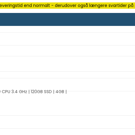
e leveringstid end normalt - derudover også længere svartider på m
0 CPU 3.4 GHz | 120GB SSD | 4GB |