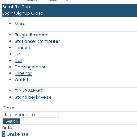
Scroll To Top
Login/Signup
Close
Menu
Brugte Bærbare
Stationær Computer
Lenovo
HP
Dell
Dockingstation
Tilbehør
Outlet
Tlf: 26245560
Stand beskrivelse
Close
Search
Butik
0
Ønskeliste