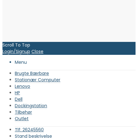
Scroll To Top
Login/Signup
Close
Menu
Brugte Bærbare
Stationær Computer
Lenovo
HP
Dell
Dockingstation
Tilbehør
Outlet
Tlf: 26245560
Stand beskrivelse