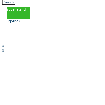
Search
Super stand
Lightbox
0
0
0.00
kr. inkl. moms
Kurv