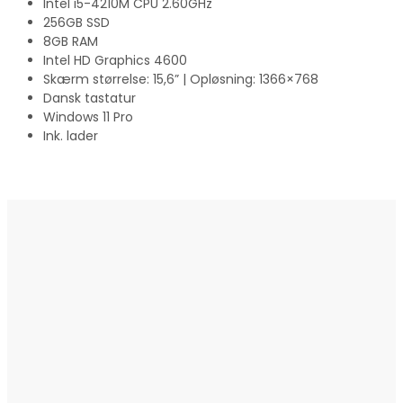
Intel i5-4210M CPU 2.60GHz
256GB SSD
8GB RAM
Intel HD Graphics 4600
Skærm størrelse: 15,6” | Opløsning: 1366×768
Dansk tastatur
Windows 11 Pro
Ink. lader