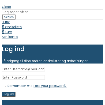
Close
Search
Butik
0
Ønskeliste
0
Kurv
Min konto
Log ind
Få adgang til dine ordrer, ønskelister og anbefalinger.
Remember me
Lost your password?
Log ind
Close