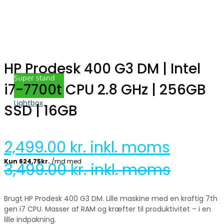
HP Prodesk 400 G3 DM | Intel
Super stand
i7-7700t CPU 2.8 GHz | 256GB
Lightbox
SSD | 16GB
2,499.00
kr. inkl. moms
3,499.00
kr. inkl. moms
Brugt HP Prodesk 400 G3 DM. Lille maskine med en kraftig 7th
gen i7 CPU. Masser af RAM og kræfter til produktivitet – i en
lille indpakning.