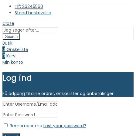
Tlf: 26245560
Stand beskrivelse
Close
Search
Butik
0
Ønskeliste
0
Kurv
Min konto
Log ind
Få adgang til dine ordrer, ønskelister og anbefalinger.
Remember me
Lost your password?