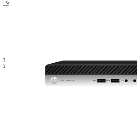
Search
0
0
0.00
kr. inkl. moms
Kurv