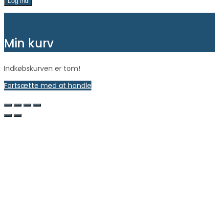
Log ind
Close
Min kurv
Indkøbskurven er tom!
Fortsætte med at handle