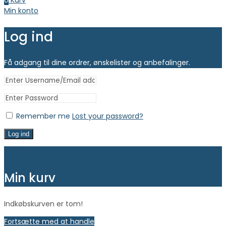
0
Kurv
Min konto
Log ind
Få adgang til dine ordrer, ønskelister og anbefalinger.
Remember me
Lost your password?
Log ind
Close
Min kurv
Indkøbskurven er tom!
Fortsætte med at handle