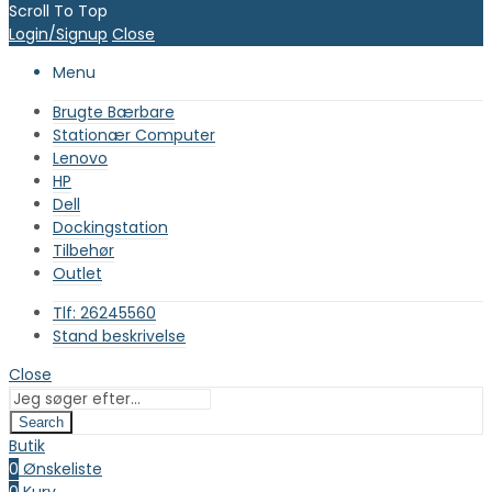
Scroll To Top
Login/Signup
Close
Menu
Brugte Bærbare
Stationær Computer
Lenovo
HP
Dell
Dockingstation
Tilbehør
Outlet
Tlf: 26245560
Stand beskrivelse
Close
Search
Butik
0
Ønskeliste