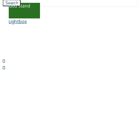
Search
God stand
Lightbox
0
0
0.00
kr. inkl. moms
Kurv