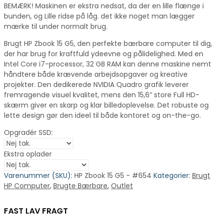
BEMÆRK! Maskinen er ekstra nedsat, da der en lille flænge i
bunden, og Lille ridse på låg. det ikke noget man lægger
mærke til under normalt brug.
Brugt HP Zbook 15 G5, den perfekte bærbare computer til dig,
der har brug for kraftfuld ydeevne og pålidelighed. Med en
Intel Core i7-processor, 32 GB RAM kan denne maskine nemt
håndtere både krævende arbejdsopgaver og kreative
projekter. Den dedikerede NVIDIA Quadro grafik leverer
fremragende visuel kvalitet, mens den 15,6” store Full HD-
skærm giver en skarp og klar billedoplevelse. Det robuste og
lette design gør den ideel til både kontoret og on-the-go.
Opgradér SSD:
Ekstra oplader
Varenummer (SKU):
HP Zbook 15 G5 - #654
Kategorier:
Brugt
HP Computer
,
Brugte Bærbare
,
Outlet
FAST LAV FRAGT