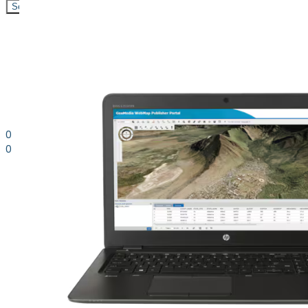
Search
0
0
0.00
kr. inkl. moms
Kurv