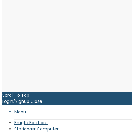
Scroll To Top
Login/Signup
Close
Menu
Brugte Bærbare
Stationær Computer