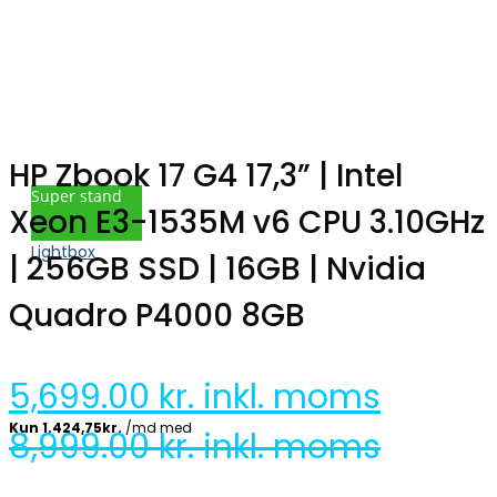
HP Zbook 17 G4 17,3” | Intel
Super stand
Xeon E3-1535M v6 CPU 3.10GHz
Lightbox
| 256GB SSD | 16GB | Nvidia
Quadro P4000 8GB
5,699.00
kr. inkl. moms
8,999.00
kr. inkl. moms