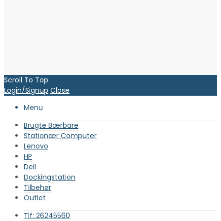
Scroll To Top
Login/Signup
Close
Menu
Brugte Bærbare
Stationær Computer
Lenovo
HP
Dell
Dockingstation
Tilbehør
Outlet
Tlf: 26245560