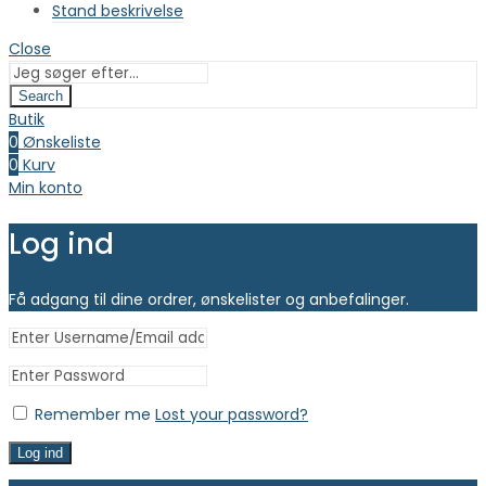
Stand beskrivelse
Close
Search
Butik
0
Ønskeliste
0
Kurv
Min konto
Log ind
Få adgang til dine ordrer, ønskelister og anbefalinger.
Remember me
Lost your password?
Log ind