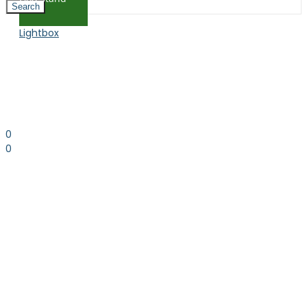
Search
Lightbox
0
0
0.00
kr. inkl. moms
Kurv