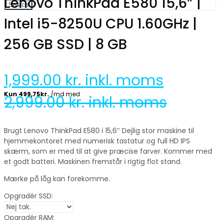
Lenovo ThinkPad E580 15,6” |
Search
Intel i5-8250U CPU 1.60GHz |
256 GB SSD | 8 GB
1,999.00
kr. inkl. moms
2,999.00
kr. inkl. moms
Brugt Lenovo ThinkPad E580 i 15,6’’ Dejlig stor maskine til
hjemmekontoret med numerisk tastatur og full HD IPS
skærm, som er med til at give præcise farver. Kommer med
et godt batteri. Maskinen fremstår i rigtig flot stand.
Mærke på låg kan forekomme.
Opgradér SSD:
Opgradér RAM: