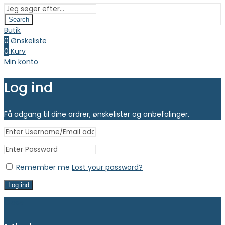
Search
Butik
0
Ønskeliste
0
Kurv
Min konto
Log ind
Få adgang til dine ordrer, ønskelister og anbefalinger.
Remember me
Lost your password?
Log ind
Close