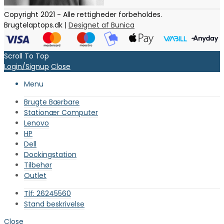
Copyright 2021 - Alle rettigheder forbeholdes.
Brugtelaptops.dk |
Designet af Bunica
Scroll To Top
Login/Signup
Close
Menu
Brugte Bærbare
Stationær Computer
Lenovo
HP
Dell
Dockingstation
Tilbehør
Outlet
Tlf: 26245560
Stand beskrivelse
Close