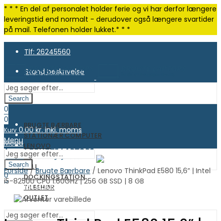
* * * En del af personalet holder ferie og vi har derfor længere
leveringstid end normalt - derudover også længere svartider
på mail. Telefonen holder lukket.* * *
Tlf: 26245560
Stand beskrivelse
Search
0
0
BRUGTE BÆRBARE
0.00
kr. inkl. moms
Kurv
STATIONÆR COMPUTER
Menu
Menu
LENOVO
HP
Search
DELL
0
Forside
/
Brugte Bærbare
/ Lenovo ThinkPad E580 15,6” | Intel
0
DOCKINGSTATION
0
i5-8250U CPU 1.60GHz | 256 GB SSD | 8 GB
0.00
kr. inkl. moms
Kurv
TILBEHØR
0.00
kr. inkl. moms
Kurv
OUTLET