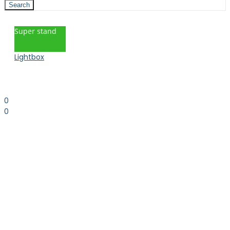
Search
Super stand
Lightbox
0
0
0.00
kr. inkl. moms
Kurv