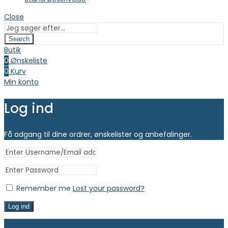
Close
Search
Butik
0
Ønskeliste
0
Kurv
Min konto
Log ind
Få adgang til dine ordrer, ønskelister og anbefalinger.
Remember me
Lost your password?
Log ind
Close