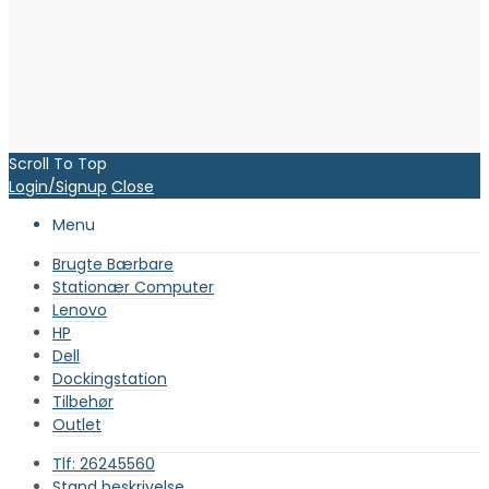
Scroll To Top
Login/Signup
Close
Menu
Brugte Bærbare
Stationær Computer
Lenovo
HP
Dell
Dockingstation
Tilbehør
Outlet
Tlf: 26245560
Stand beskrivelse