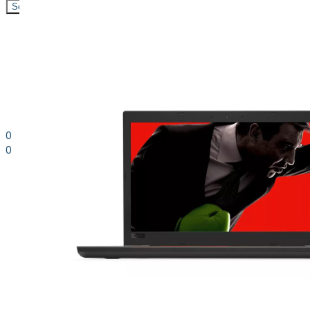
Search
0
0
0.00
kr. inkl. moms
Kurv