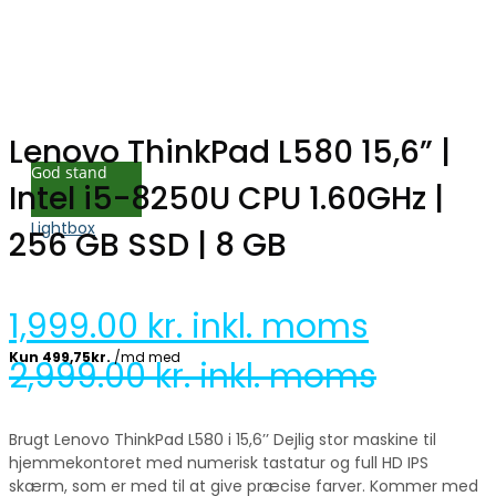
Lenovo ThinkPad L580 15,6” |
God stand
Intel i5-8250U CPU 1.60GHz |
Lightbox
256 GB SSD | 8 GB
1,999.00
kr. inkl. moms
2,999.00
kr. inkl. moms
Brugt Lenovo ThinkPad L580 i 15,6’’ Dejlig stor maskine til
hjemmekontoret med numerisk tastatur og full HD IPS
skærm, som er med til at give præcise farver. Kommer med