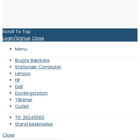
Scroll To Top
Login/Signup
Close
Menu
Brugte Bærbare
Stationær Computer
Lenovo
HP
Dell
Dockingstation
Tilbehør
Outlet
Tlf: 26245560
Stand beskrivelse
Close