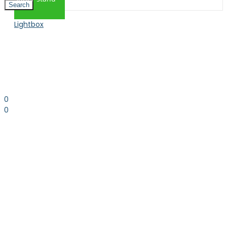
Search
Lightbox
0
0
0.00
kr. inkl. moms
Kurv