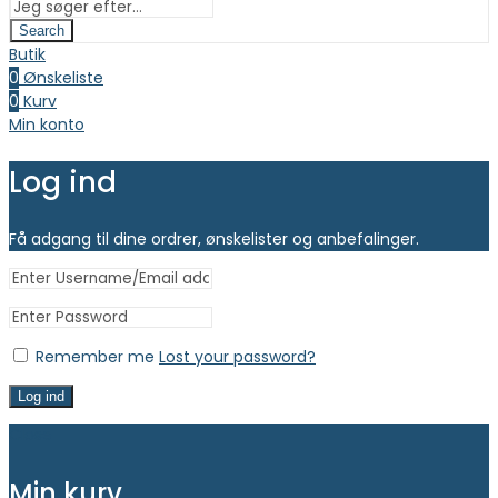
Search
Butik
0
Ønskeliste
0
Kurv
Min konto
Log ind
Få adgang til dine ordrer, ønskelister og anbefalinger.
Remember me
Lost your password?
Log ind
Close
Min kurv