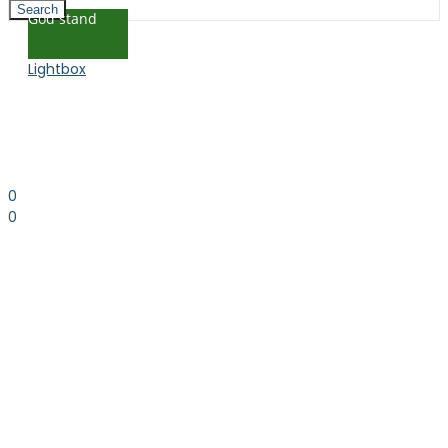
Search
God stand
Lightbox
0
0
0.00
kr. inkl. moms
Kurv