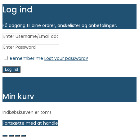
Log ind
Få adgang til dine ordrer, ønskelister og anbefalinger.
Remember me
Lost your password?
Log ind
Close
Min kurv
Indkøbskurven er tom!
Fortsætte med at handle