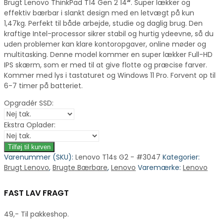
Brugt Lenovo ThinkPad T14 Gen 2 14
“
. Super lækker og
effektiv bærbar i slankt design med en letvægt på kun
1,47kg. Perfekt til både arbejde, studie og daglig brug. Den
kraftige Intel-processor sikrer stabil og hurtig ydeevne, så du
uden problemer kan klare kontoropgaver, online møder og
multitasking. Denne model kommer en super lækker Full-HD
IPS skærm, som er med til at give flotte og præcise farver.
Kommer med lys i tastaturet og Windows 11 Pro. Forvent op til
6-7 timer på batteriet.
Opgradér SSD:
Ekstra Oplader:
Tilføj til kurven
Varenummer (SKU):
Lenovo T14s G2 - #3047
Kategorier:
Brugt Lenovo
,
Brugte Bærbare
,
Lenovo
Varemærke:
Lenovo
FAST LAV FRAGT
49,- Til pakkeshop.