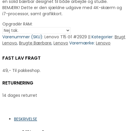
en solid bærbar designet til både arbejde og studie.
BEMÆRK! Dette er den sjældne udgave med 4K-skærm og
i7-processor, samt grafikkort.
Opgradér RAM:
Varenummer (SKU):
Lenovo T15 G1 #2929 ||
Kategorier:
Brugt
Lenovo
,
Brugte Bærbare
,
Lenovo
Varemærke:
Lenovo
FAST LAV FRAGT
49,- Til pakkeshop.
RETURNERING
14 dages returret
BESKRIVELSE