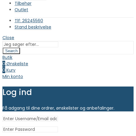
Tilbehør
Outlet
Tlf: 26245560
Stand beskrivelse
Close
Search
Butik
0
Ønskeliste
0
Kurv
Min konto
Log ind
Få adgang til dine ordrer, ønskelister og anbefalinger.