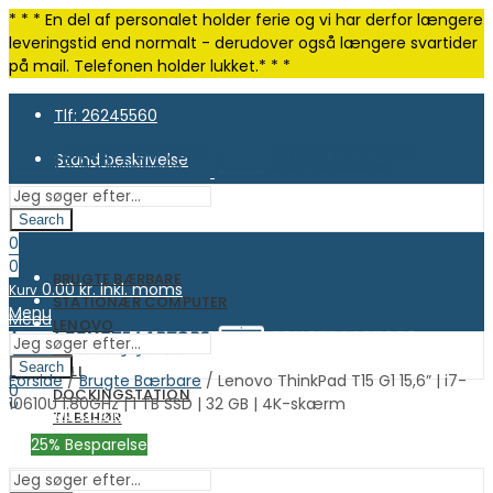
* * * En del af personalet holder ferie og vi har derfor længere
leveringstid end normalt - derudover også længere svartider
på mail. Telefonen holder lukket.* * *
Tlf: 26245560
Stand beskrivelse
Search
0
0
BRUGTE BÆRBARE
0.00
kr. inkl. moms
Kurv
STATIONÆR COMPUTER
Menu
Menu
LENOVO
HP
Search
DELL
0
Forside
/
Brugte Bærbare
/ Lenovo ThinkPad T15 G1 15,6” | i7-
0
DOCKINGSTATION
0
10610U 1.80GHz | 1 TB SSD | 32 GB | 4K-skærm
0.00
kr. inkl. moms
Kurv
TILBEHØR
0.00
kr. inkl. moms
Kurv
OUTLET
25
% Besparelse