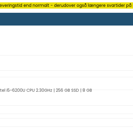
e leveringstid end normalt - derudover også længere svartider på m
tel i5-6200U CPU 2.30GHz | 256 GB SSD | 8 GB