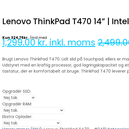
Lenovo ThinkPad T470 14” | Inte
1,299.00
kr. inkl. moms
2,499.
Brugt Lenovo ThinkPad T470. Lidt slid på touchpad, ellers e
Udstyret med en kraftig processor, god lagringskapacitet og et k
tastatur, der er komfortabelt at bruge. ThinkPad T470 leverer på
Opgradér SSD:
Opgradér RAM:
Ekstra Oplader: