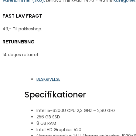
Varenummer (SKU):
Lenovo ThinkPad T470 - #2419
Kategorier
FAST LAV FRAGT
49,- Til pakkeshop.
RETURNERING
14 dages returret
BESKRIVELSE
Specifikationer
Intel i5-6200U CPU 2,3 GHz – 2,80 GHz
256 GB SSD
8 GB RAM
Intel HD Graphics 520
Skærm størrelse: 14″ l Skærm opløsning: 1920×1