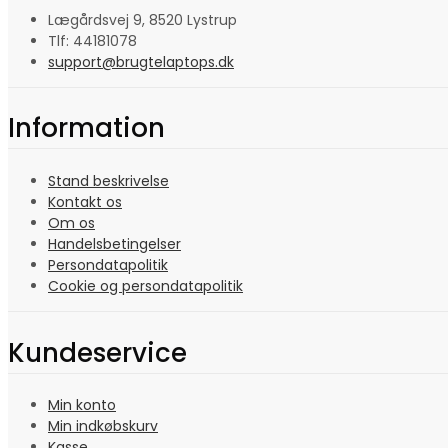
Lægårdsvej 9, 8520 Lystrup
Tlf: 44181078
support@brugtelaptops.dk
Information
Stand beskrivelse
Kontakt os
Om os
Handelsbetingelser
Persondatapolitik
Cookie og persondatapolitik
Kundeservice
Min konto
Min indkøbskurv
Kasse