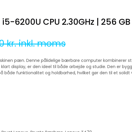
l i5-6200U CPU 2.30GHz | 256 GB
00
kr. inkl. moms
r maskinen pæn. Denne pålidelige bærbare computer kombinerer 
lart display, er den ideel til både arbejde og studie. Den er bygg
 både funktionalitet og holdbarhed, hvilket gør den til et solidt 