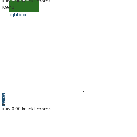
0.00
kr. inkl. moms
Kurv
Menu
Lightbox
0
0
0.00
kr. inkl. moms
Kurv