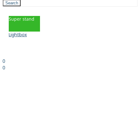
Search
Super stand
Lightbox
0
0
0.00
kr. inkl. moms
Kurv