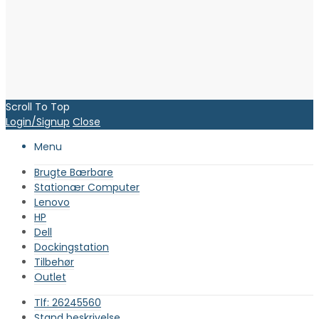
Scroll To Top
Login/Signup
Close
Menu
Brugte Bærbare
Stationær Computer
Lenovo
HP
Dell
Dockingstation
Tilbehør
Outlet
Tlf: 26245560
Stand beskrivelse