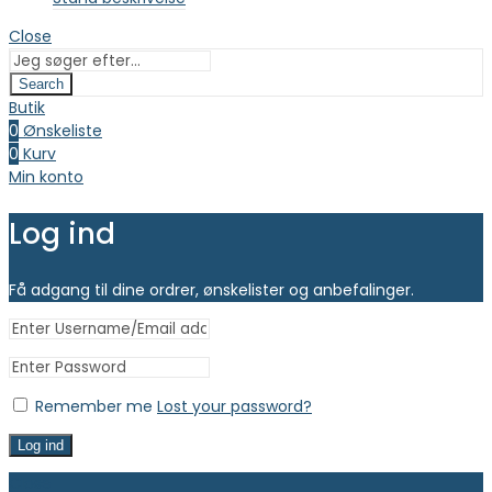
Close
Search
Butik
0
Ønskeliste
0
Kurv
Min konto
Log ind
Få adgang til dine ordrer, ønskelister og anbefalinger.
Remember me
Lost your password?
Log ind
Close