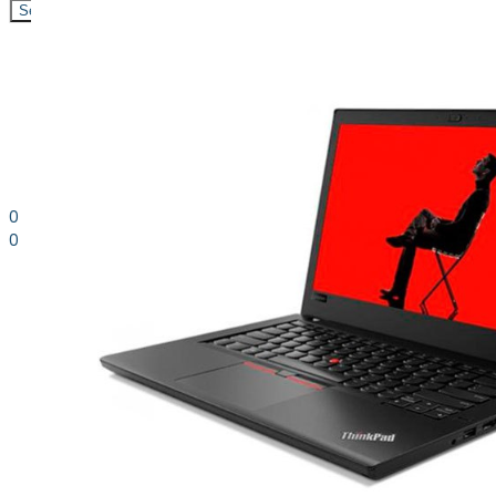
Search
0
0
0.00
kr. inkl. moms
Kurv