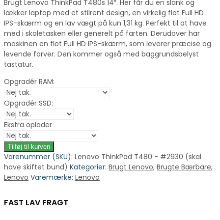
Brugt Lenovo ThinkPad T480s 14″. Her får du en slank og
lækker laptop med et stilrent design, en virkelig flot Full HD
IPS-skærm og en lav vægt på kun 1,31 kg. Perfekt til at have
med i skoletasken eller generelt på farten. Derudover har
maskinen en flot Full HD IPS-skærm, som leverer præcise og
levende farver. Den kommer også med baggrundsbelyst
tastatur.
Opgradér RAM:
Opgradér SSD:
Ekstra oplader
Tilføj til kurven
Varenummer (SKU):
Lenovo ThinkPad T480 - #2930 (skal
have skiftet bund)
Kategorier:
Brugt Lenovo
,
Brugte Bærbare
,
Lenovo
Varemærke:
Lenovo
FAST LAV FRAGT