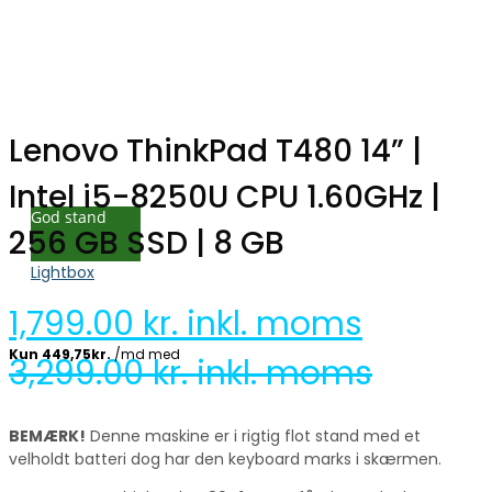
Lenovo ThinkPad T480 14” |
Intel i5-8250U CPU 1.60GHz |
God stand
256 GB SSD | 8 GB
Lightbox
1,799.00
kr. inkl. moms
3,299.00
kr. inkl. moms
BEMÆRK!
Denne maskine er i rigtig flot stand med et
velholdt batteri dog har den keyboard marks i skærmen.