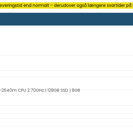
e leveringstid end normalt - derudover også længere svartider på m
i7-2640m CPU 2.70GHz | 128GB SSD | 8GB