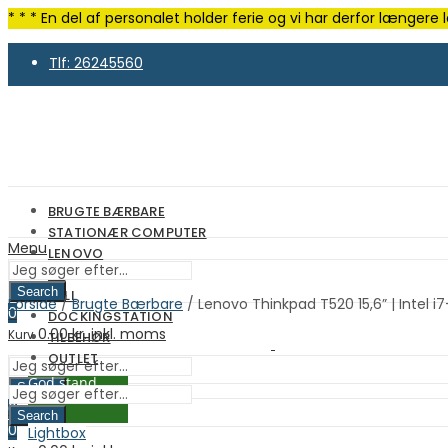
* * * En del af personalet holder ferie og vi har derfor længer
Tlf: 26245560
Stand beskrivelse
BRUGTE BÆRBARE
STATIONÆR COMPUTER
Menu
LENOVO
HP
Search
DELL
Forside
/
Brugte Bærbare
/ Lenovo Thinkpad T520 15,6” | Intel 
0
DOCKINGSTATION
0.00
kr. inkl. moms
Kurv
TILBEHØR
OUTLET
God stand
Search
0
Search
0
Lightbox