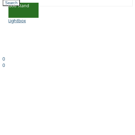
Search
God stand
Lightbox
0
0
0.00
kr. inkl. moms
Kurv