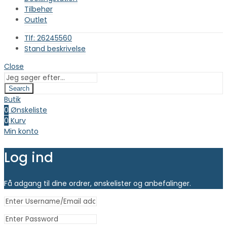
Tilbehør
Outlet
Tlf: 26245560
Stand beskrivelse
Close
Search
Butik
0
Ønskeliste
0
Kurv
Min konto
Log ind
Få adgang til dine ordrer, ønskelister og anbefalinger.