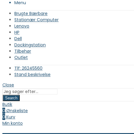
Menu
Brugte Bærbare
Stationær Computer
Lenovo
HP
Dell
Dockingstation
Tilbehør
Outlet
Tlf: 26245560
Stand beskrivelse
Close
Search
Butik
0
Ønskeliste
0
Kurv
Min konto