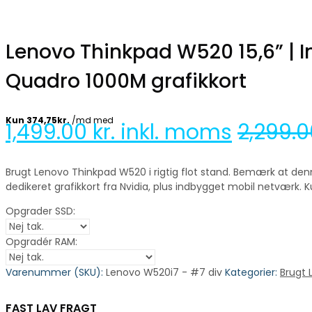
Lenovo Thinkpad W520 15,6” | I
Quadro 1000M grafikkort
1,499.00
kr. inkl. moms
2,299.
Brugt Lenovo Thinkpad W520 i rigtig flot stand. Bemærk at de
dedikeret grafikkort fra Nvidia, plus indbygget mobil netværk. Ku
Opgrader SSD:
Opgradér RAM:
Varenummer (SKU):
Lenovo W520i7 - #7 div
Kategorier:
Brugt 
FAST LAV FRAGT