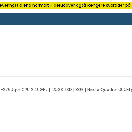
e leveringstid end normalt - derudover også længere svartider på m
i7-2760qm CPU 2.40GHz | 120GB SSD | 8GB | Nvidia Quadro 1000M g