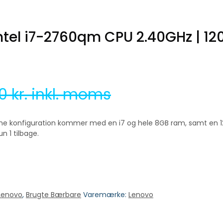
ntel i7-2760qm CPU 2.40GHz | 12
00
kr. inkl. moms
nne konfiguration kommer med en i7 og hele 8GB ram, samt en 120
n 1 tilbage.
Lenovo
,
Brugte Bærbare
Varemærke:
Lenovo