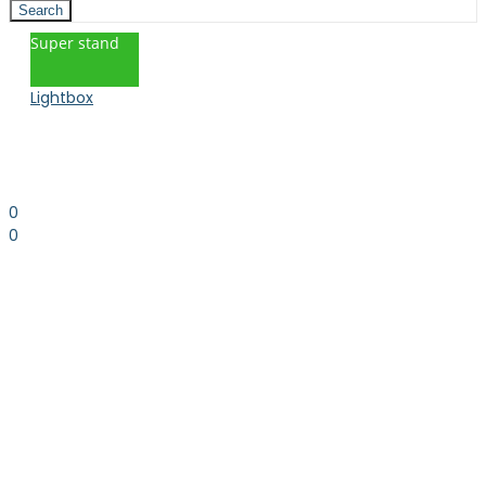
Search
Super stand
Lightbox
0
0
0.00
kr. inkl. moms
Kurv