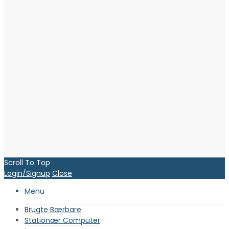
Scroll To Top
Login/Signup
Close
Menu
Brugte Bærbare
Stationær Computer