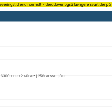
e leveringstid end normalt - derudover også længere svartider på m
i5-6300U CPU 2.40GHz | 256GB SSD | 8GB