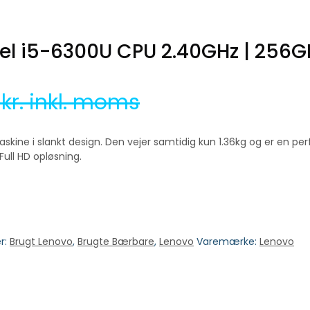
ntel i5-6300U CPU 2.40GHz | 256G
0
kr. inkl. moms
 maskine i slankt design. Den vejer samtidig kun 1.36kg og er en
ull HD opløsning.
r:
Brugt Lenovo
,
Brugte Bærbare
,
Lenovo
Varemærke:
Lenovo