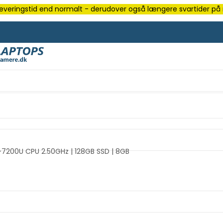
e leveringstid end normalt - derudover også længere svartider på m
i5-7200U CPU 2.50GHz | 128GB SSD | 8GB