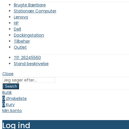
Brugte Bærbare
Stationær Computer
Lenovo
HP
Dell
Dockingstation
Tilbehør
Outlet
Tlf: 26245560
Stand beskrivelse
Close
Search
Butik
0
Ønskeliste
0
Kurv
Min konto
Log ind