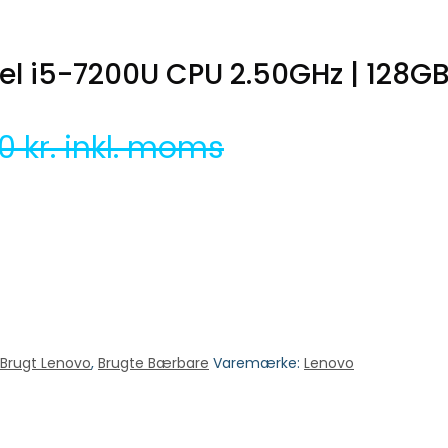
tel i5-7200U CPU 2.50GHz | 128G
00
kr. inkl. moms
Brugt Lenovo
,
Brugte Bærbare
Varemærke:
Lenovo