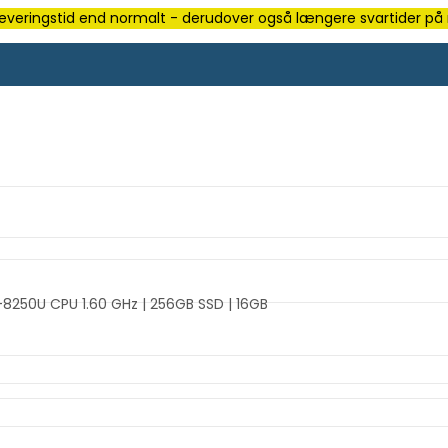
e leveringstid end normalt - derudover også længere svartider på m
5-8250U CPU 1.60 GHz | 256GB SSD | 16GB