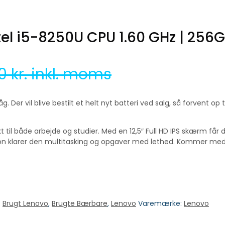
tel i5-8250U CPU 1.60 GHz | 256
00
kr. inkl. moms
Der vil blive bestilt et helt nyt batteri ved salg, så forvent op 
il både arbejde og studier. Med en 12,5″ Full HD IPS skærm får d
ion klarer den multitasking og opgaver med lethed. Kommer med l
:
Brugt Lenovo
,
Brugte Bærbare
,
Lenovo
Varemærke:
Lenovo