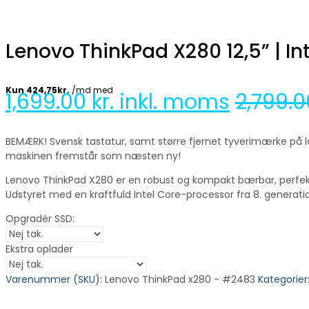
Lenovo ThinkPad X280 12,5” | In
1,699.00
kr. inkl. moms
2,799.
BEMÆRK! Svensk tastatur, samt større fjernet tyverimærke på låg. 
maskinen fremstår som næsten ny!
Lenovo ThinkPad X280 er en robust og kompakt bærbar, perfekt t
Udstyret med en kraftfuld Intel Core-processor fra 8. generat
Opgradér SSD:
Ekstra oplader
Varenummer (SKU):
Lenovo ThinkPad x280 - #2483
Kategorier