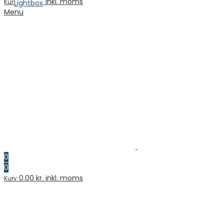
0.00
kr. inkl. moms
Kurv
Lightbox
Menu
0
0
0.00
kr. inkl. moms
Kurv