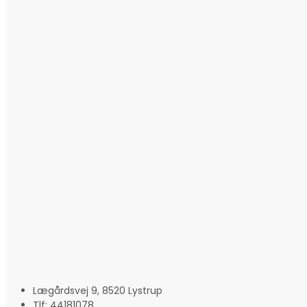
Lægårdsvej 9, 8520 Lystrup
Tlf: 44181078