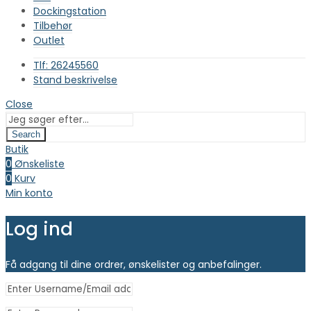
Dockingstation
Tilbehør
Outlet
Tlf: 26245560
Stand beskrivelse
Close
Search
Butik
0
Ønskeliste
0
Kurv
Min konto
Log ind
Få adgang til dine ordrer, ønskelister og anbefalinger.