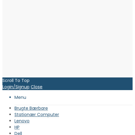
Scroll To Top
Login/Signup
Close
Menu
Brugte Bærbare
Stationær Computer
Lenovo
HP
Dell