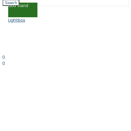
Search
God stand
Lightbox
0
0
0.00
kr. inkl. moms
Kurv