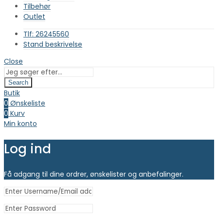
Tilbehør
Outlet
Tlf: 26245560
Stand beskrivelse
Close
Search
Butik
0
Ønskeliste
0
Kurv
Min konto
Log ind
Få adgang til dine ordrer, ønskelister og anbefalinger.