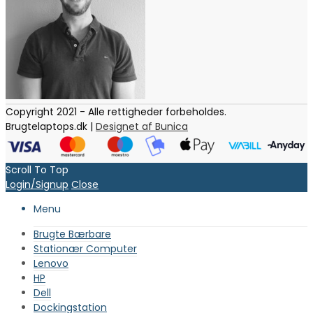
Copyright 2021 - Alle rettigheder forbeholdes.
Brugtelaptops.dk |
Designet af Bunica
Scroll To Top
Login/Signup
Close
Menu
Brugte Bærbare
Stationær Computer
Lenovo
HP
Dell
Dockingstation