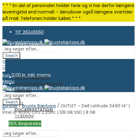
* * * En del af personalet holder ferie og vi har derfor længere
leveringstid end normalt - derudover også længere svartider
på mail. Telefonen holder lukket.* * *
Tlf: 26245560
Stand beskrivelse
Search
0
0
0.00
kr. inkl. moms
Kurv
BRUGTE BÆRBARE
Menu
STATIONÆR COMPUTER
Menu
LENOVO
0
HP
0
Search
DELL
Forside
/
Brugte Bærbare
/ OUTLET – Dell Latitude 3490 14” |
0.00
kr. inkl. moms
Kurv
0
DOCKINGSTATION
Intel i3-8130U CPU 2.2GHz | 128 GB SSD | 8 GB
0.00
kr. inkl. moms
Kurv
TILBEHØR
OUTLET
65
% Besparelse