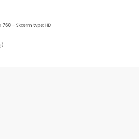
 x 768 – Skærm type: HD
g)