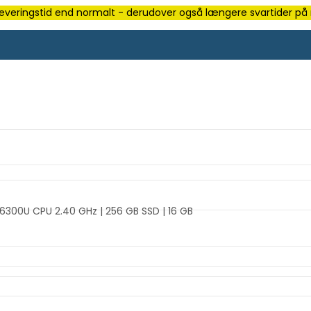
e leveringstid end normalt - derudover også længere svartider på m
-6300U CPU 2.40 GHz | 256 GB SSD | 16 GB