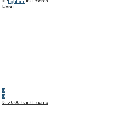
0.00
kr. inkl. moms
Kurv
Lightbox
Menu
0
0
0.00
kr. inkl. moms
Kurv