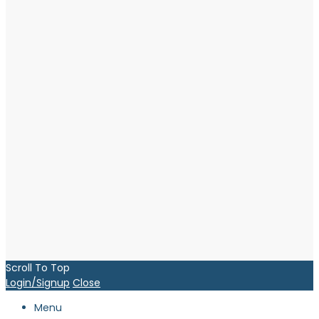
Scroll To Top
Login/Signup
Close
Menu