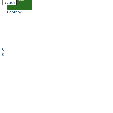
Search
Lightbox
0
0
0.00
kr. inkl. moms
Kurv