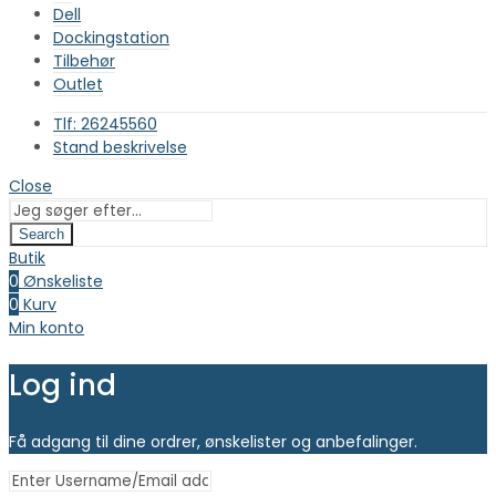
Dell
Dockingstation
Tilbehør
Outlet
Tlf: 26245560
Stand beskrivelse
Close
Search
Butik
0
Ønskeliste
0
Kurv
Min konto
Log ind
Få adgang til dine ordrer, ønskelister og anbefalinger.