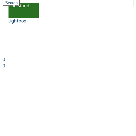
Search
God stand
Lightbox
0
0
0.00
kr. inkl. moms
Kurv