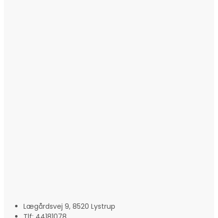
Lægårdsvej 9, 8520 Lystrup
Tlf: 44181078