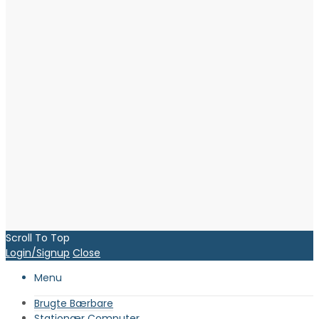
Scroll To Top
Login/Signup
Close
Menu
Brugte Bærbare
Stationær Computer