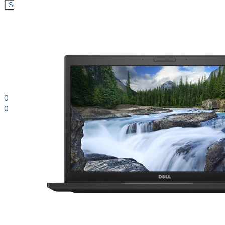
Search
0
0
0.00
kr. inkl. moms
Kurv