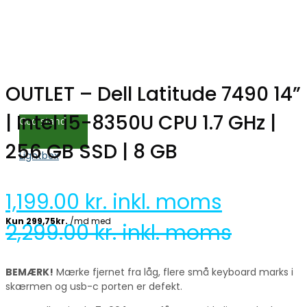
OUTLET – Dell Latitude 7490 14”
| Intel i5-8350U CPU 1.7 GHz |
God stand
256 GB SSD | 8 GB
Lightbox
1,199.00
kr. inkl. moms
2,299.00
kr. inkl. moms
BEMÆRK!
Mærke fjernet fra låg, flere små keyboard marks i
skærmen og usb-c porten er defekt.