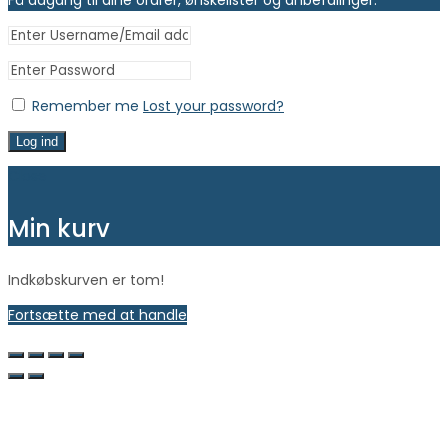
Få adgang til dine ordrer, ønskelister og anbefalinger.
Remember me
Lost your password?
Log ind
Close
Min kurv
Indkøbskurven er tom!
Fortsætte med at handle