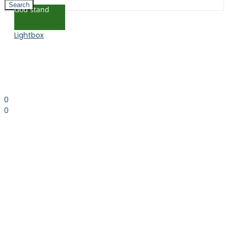
Search
God stand
Lightbox
0
0
0.00
kr. inkl. moms
Kurv