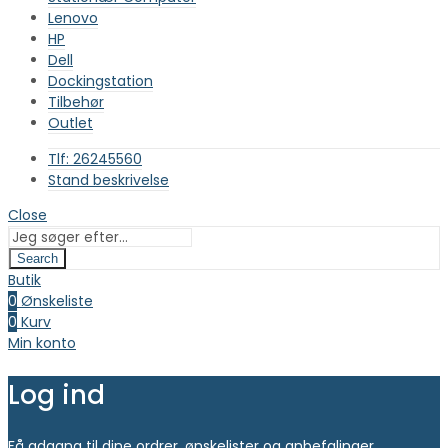
Lenovo
HP
Dell
Dockingstation
Tilbehør
Outlet
Tlf: 26245560
Stand beskrivelse
Close
Search
Butik
0
Ønskeliste
0
Kurv
Min konto
Log ind
Få adgang til dine ordrer, ønskelister og anbefalinger.