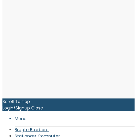
Scroll To Top
Login/Signup
Close
Menu
Brugte Bærbare
Stationær Computer