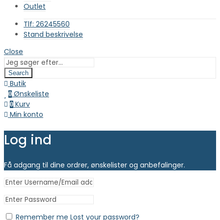
Outlet
Tlf: 26245560
Stand beskrivelse
Close
Search
Butik
Ønskeliste
0
Kurv
0
Min konto
Log ind
Få adgang til dine ordrer, ønskelister og anbefalinger.
Remember me
Lost your password?