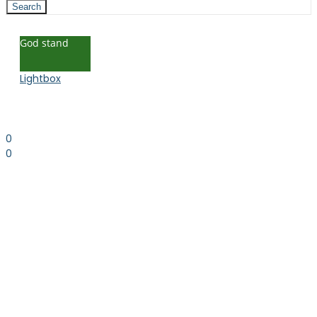
Search
God stand
Lightbox
0
0
0.00
kr. inkl. moms
Kurv