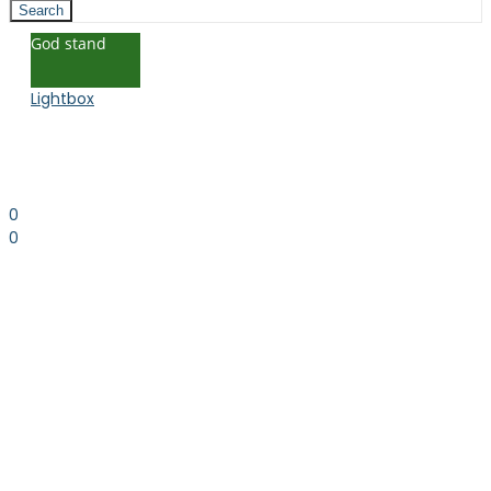
Search
God stand
Lightbox
0
0
0.00
kr. inkl. moms
Kurv