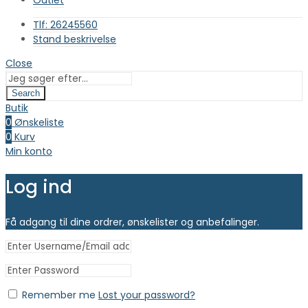
Outlet
Tlf: 26245560
Stand beskrivelse
Close
Search
Butik
0
Ønskeliste
0
Kurv
Min konto
Log ind
Få adgang til dine ordrer, ønskelister og anbefalinger.
Remember me
Lost your password?