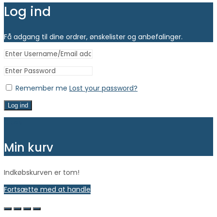
Log ind
Få adgang til dine ordrer, ønskelister og anbefalinger.
Remember me
Lost your password?
Log ind
Close
Min kurv
Indkøbskurven er tom!
Fortsætte med at handle