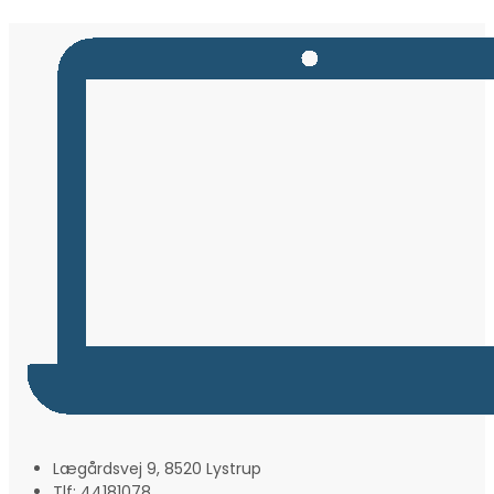
Lægårdsvej 9, 8520 Lystrup
Tlf: 44181078