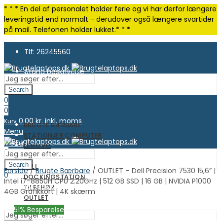
* * * En del af personalet holder ferie og vi har derfor længere
leveringstid end normalt - derudover også længere svartider
på mail. Telefonen holder lukket.* * *
Tlf: 26245560
Stand beskrivelse
Search
0
0
0.00
kr. inkl. moms
Kurv
BRUGTE BÆRBARE
Menu
STATIONÆR COMPUTER
Menu
LENOVO
0
HP
0
Search
DELL
Forside
/
Brugte Bærbare
/ OUTLET – Dell Precision 7530 15,6” |
0.00
kr. inkl. moms
Kurv
0
DOCKINGSTATION
Intel i7-8850H CPU 2.20GHz | 512 GB SSD | 16 GB | NVIDIA P1000
0.00
kr. inkl. moms
Kurv
TILBEHØR
4GB Grafikkort | 4K skærm
OUTLET
51
% Besparelse