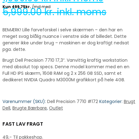
5,999.00
kr. inkl. moms
BEMÆRK! Lille farveforskel i selve skærmen – den har en
meget svag blålig nuance i venstre side af billedet. Dette
generer ikke under brug – maskinen er dog kraftigt nedsat
pga. dette.
Brugt Dell Precision 7710 17,3”. Vanvittig kraftig workstation
med absolut top specs. Denne model kommer med en en
Full HD IPS skærm, 16GB RAM og 2 x 256 GB SSD, samt et
dedikeret NVIDIA Quadro M3000M grafikkort på hele 4GB.
Varenummer (SKU):
Dell Precision 7710 #172
Kategorier:
Brugt
Dell
,
Brugte Bærbare
,
Outlet
FAST LAV FRAGT
49,- Til pakkeshop.