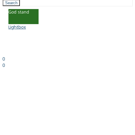
Search
God stand
Lightbox
0
0
0.00
kr. inkl. moms
Kurv