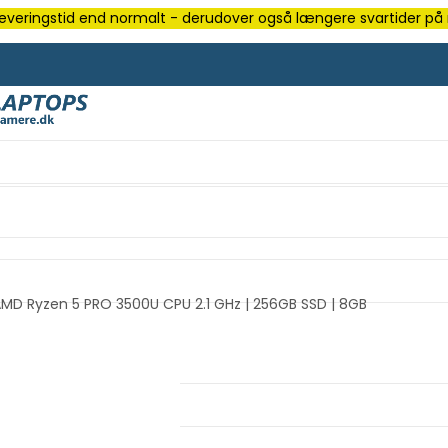
e leveringstid end normalt - derudover også længere svartider på m
 AMD Ryzen 5 PRO 3500U CPU 2.1 GHz | 256GB SSD | 8GB