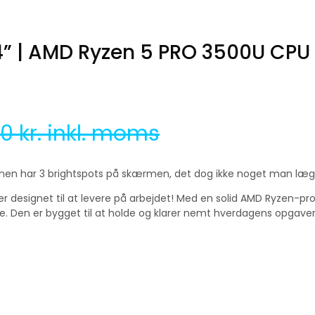
4” | AMD Ryzen 5 PRO 3500U CPU 
00
kr. inkl. moms
kinen har 3 brightspots på skærmen, det dog ikke noget man læg
er designet til at levere på arbejdet! Med en solid AMD Ryzen-proc
e. Den er bygget til at holde og klarer nemt hverdagens opgaver. F