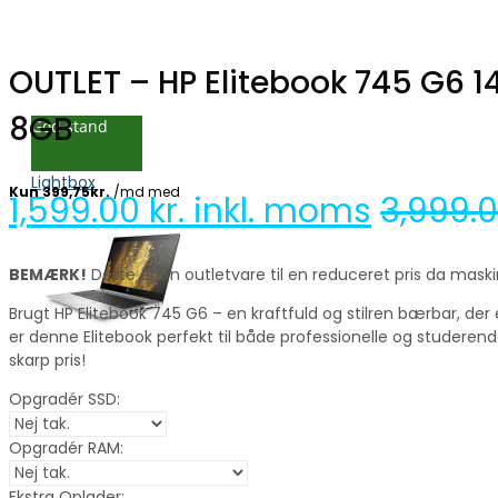
OUTLET – HP Elitebook 745 G6 1
8GB
God stand
Lightbox
1,599.00
kr. inkl. moms
3,999.
BEMÆRK!
Dette er en outletvare til en reduceret pris da mas
Brugt HP Elitebook 745 G6 – en kraftfuld og stilren bærbar, der 
er denne Elitebook perfekt til både professionelle og studerend
skarp pris!
Opgradér SSD:
Opgradér RAM:
Ekstra Oplader: