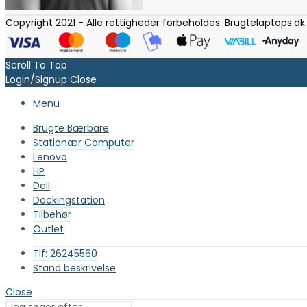
Copyright 2021 - Alle rettigheder forbeholdes. Brugtelaptops.dk
Scroll To Top
Login/Signup
Close
Menu
Brugte Bærbare
Stationær Computer
Lenovo
HP
Dell
Dockingstation
Tilbehør
Outlet
Tlf: 26245560
Stand beskrivelse
Close