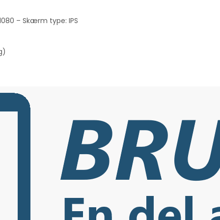
1080 – Skærm type: IPS
g)